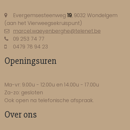
Evergemsesteenweg
19
, 9032 Wondelgem
(aan het Vierweegsekruispunt)
marcel.waeyenberghe@telenet.be
09 253 74 77
0479 78 94 23
Openingsuren
Ma-vr: 9.00u - 12.00u en 14.00u - 17.00u
Za-zo: gesloten
Ook open na telefonische afspraak.
Over ons