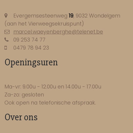
Evergemsesteenweg
19
, 9032 Wondelgem
(aan het Vierweegsekruispunt)
marcel.waeyenberghe@telenet.be
09 253 74 77
0479 78 94 23
Openingsuren
Ma-vr: 9.00u - 12.00u en 14.00u - 17.00u
Za-zo: gesloten
Ook open na telefonische afspraak.
Over ons